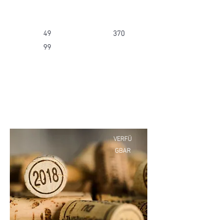
49
370
99
VERFÜ
GBAR