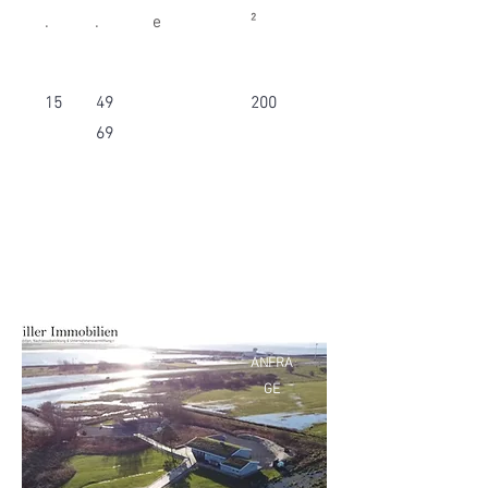
.
.
e
²
15
49
200
69
AUF
ANFRA
GE