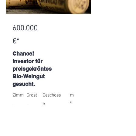
600.000
€*
Chance!
Investor für
preisgekröntes
Bio-Weingut
gesucht.
Zimm
Grdst
Geschoss
m
.
.
e
²