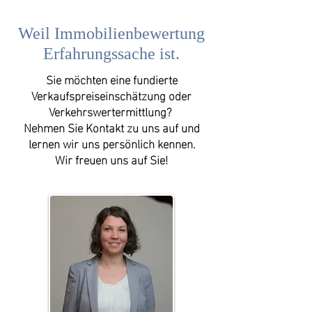
Auseinandersetzungen, 
Ersatzflächen, kann die Erstellung 
beispielsweise bei Enteignungen 
Weitere Zusatzleistungen-bitte 
eines Verkehrswertgutachtens 
Weil Immobilienbewertung
oder Entschädigungen.
Siehe Punkt 4. "Zusatzleistungen"
gefordert werden.

Erfahrungssache ist.
Sie möchten eine fundierte
Es ist wichtig zu beachten, dass die 
Verkaufspreiseinschätzung oder
gesetzlichen Anforderungen je nach 
Verkehrswertermittlung?
Bundesland variieren können. Daher 
Nehmen Sie Kontakt zu uns auf und
lernen wir uns persönlich kennen.
sollte im konkreten Fall immer eine 
Wir freuen uns auf Sie!
individuelle rechtliche Beratung 
eingeholt werden, um 
sicherzustellen, dass die jeweils 
geltenden Vorschriften und 
Anforderungen erfüllt werden.