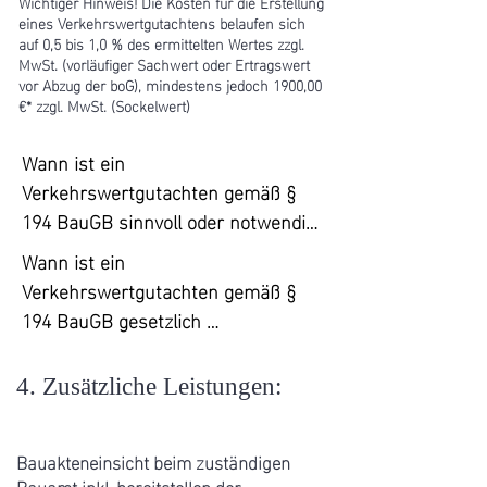
Wichtiger Hinweis! Die Kosten für die Erstellung
Form per Email zugesandt.

eines Verkehrswertgutachtens belaufen sich
auf 0,5 bis 1,0 % des ermittelten Wertes zzgl.
MwSt. (vorläufiger Sachwert oder Ertragswert
5. Marktanalyse:

vor Abzug der boG), mindestens jedoch 1900,00
€* zzgl. MwSt. (Sockelwert)
Basierend auf lokalen Marktdaten 
und unserer lokalen Erfahrung 
Wann ist ein 
führen wir eine Marktanalyse durch.

Verkehrswertgutachten gemäß § 
194 BauGB sinnvoll oder notwendig?

6. Kurzbewertung:

Anhand der gesammelten 
Wann ist ein 
1. Verkauf von Grundstücken:

Informationen erstellen wir für Sie 
Verkehrswertgutachten gemäß § 
Bei Verkaufsabsicht, um einen 
die gewünschte, fundierte 
194 BauGB gesetzlich 
marktgerechten Verkaufspreis zu 
Kurzbewertung anhand eines 
vorgeschrieben?

ermitteln.

Sachwert, - Ertragswert, - oder 
4. Zusätzliche Leistungen:
Vergleichswertverfahrens. Das 
1.Enteignung:

2. Erbschaft und Schenkung:

passende Verfahren wird je nach 
Wenn eine Enteignung oder ein 
Zur Feststellung des Verkehrswerts 
Bauakteneinsicht beim zuständigen
Immobilientyp und Nutzung korrekt 
Eingriff in das Privateigentum durch 
bei Erbschaften oder Schenkungen, 
Bauamt inkl. bereitstellen der