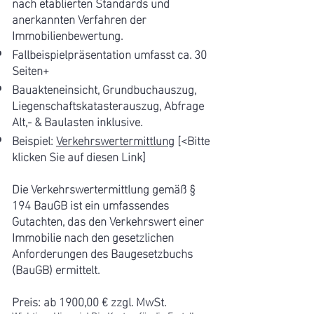
nach etablierten Standards und
Bewertungsrelewanten Punkte.

anerkannten Verfahren der
Immobilienbewertung.
4. Objektunterlagen:

Fallbeispielpräsentation umfasst ca. 30
Wir überprüfen alle relevanten 
Seiten+
Unterlagen wie Grundrisse, 
Bauakteneinsicht, Grundbuchauszug,
Baupläne und etwaige 
Liegenschaftskatasterauszug, Abfrage
Modernisierungen. Bitte bringen Sie 
Alt,- & Baulasten inklusive.
alle, Ihnen vorliegenden 
Beispiel:
Verkehrswertermittlung
[<Bitte
klicken Sie auf diesen Link]
Objektunterlagen, zum Termin mit.

Falls notwendig holen wir fehlende 
Die Verkehrswertermittlung gemäß §
oder nicht vorliegende, jedoch zur 
194 BauGB ist ein umfassendes
Bewertung relevante Unterlagen bei 
Gutachten, das den Verkehrswert einer
einem persönlichen Termin zur 
Immobilie nach den gesetzlichen
Bauakteneinsicht (Bauamt/Archiv) 
Anforderungen des Baugesetzbuchs
(BauGB) ermittel
t.
ein. Diese Unterlagen werden Ihnen 
später sammt der 
Preis: ab 1900,00 € zzgl. MwSt.
Immobilienbewertung in digitaler 