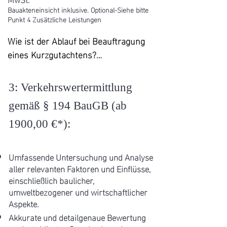
Bauakteneinsicht inklusive. Optional-
Siehe bitte
Punkt 4 Zusätzliche Leistungen
Wie ist der Ablauf bei Beauftragung 
eines Kurzgutachtens?

1. Anfrage:

3: Verkehrswertermittlung
Sie kontaktieren uns für eine 
gemäß § 194 BauGB (ab
Kurzbewertung Ihrer Immobilie.

190
0,00 €*):
2. Terminvereinbarung:

Wir vereinbaren einen Termin für 
Umfassende Untersuchung und Analyse
die Begutachtung vor Ort.

aller relevanten Faktoren und Einflüsse,
einschließlich baulicher,
3. Vor-Ort-Besichtigung:

umweltbezogener und wirtschaftlicher
Aspekte.
Wir besichtigen die Immobilie im 
Akkurate und detailgenaue Bewertung
Hinblick auf alle 