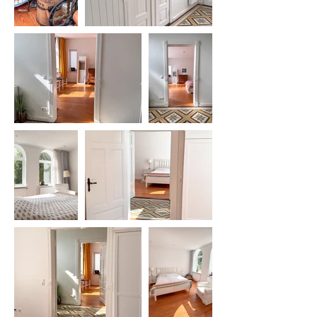
Einkaufsmöglichkeiten und 
medizinische Versorgung in Garding 
sind schnell erreichbar. Zudem 
bietet der nahegelegene 
Bahnanschluss beste Mobilität, 
sodass auch ohne Auto alle 
umliegenden Städte gut erreichbar 
sind. Und wer die Weite und das 
Meer liebt, ist schnell am 
legendären Strand von St. Peter-
Ording sowie mitten im UNESCO-
Weltnaturerbe Wattenmeer mit 
seinen einzigartigen 
Salzwiesenlandschaften. Ein Top-
Standort, der Erholung und Alltag 
ideal verbindet – perfekt, um den 