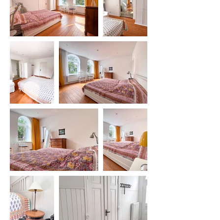
Geräte. Großzügige gepflasterte 
Stellflächen schaffen zudem 
ausreichend Platz für mehrere 
Fahrzeuge – bis hin zum 
Wohnmobil. Ein weiteres Plus: die 
bereits installierte Wallbox, die 
einsatzbereit für das Laden eines 
Elektroautos zur Verfügung steht. 
Besonders nachhaltig zeigt sich die 
gigantische 5000-Liter-
Regenwasserzisterne, die den 
gesamten Garten zuverlässig mit 
Wasser versorgt – praktisch, 
kostensparend und 
umweltfreundlich zugleich.

Die Lage überzeugt! Schulen, 