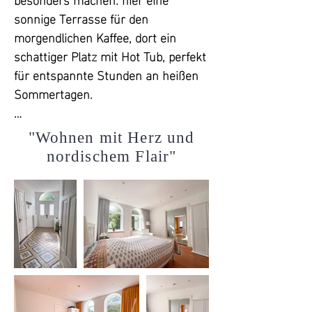
sonnige Terrasse für den 
morgendlichen Kaffee, dort ein 
schattiger Platz mit Hot Tub, perfekt 
für entspannte Stunden an heißen 
Sommertagen.

Der Carport sorgt dafür, dass das 
"Wohnen mit Herz und
Auto sicher und wettergeschützt 
nordischem Flair"
steht, während der angrenzende 
Schuppen zusätzlichen Stauraum 
für Fahrräder, Werkzeuge oder 
Hobbyutensilien bereithält. Die 
stilechte, rot gestrichene 
Gartenhütte harmoniert optisch 
perfekt mit dem Haupthaus und 
bietet Platz für Gartenmöbel oder 