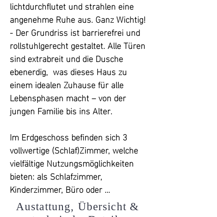
lichtdurchflutet und strahlen eine 
angenehme Ruhe aus. Ganz Wichtig! 
- Der Grundriss ist barrierefrei und 
rollstuhlgerecht gestaltet. Alle Türen 
sind extrabreit und die Dusche 
ebenerdig,  was dieses Haus zu 
einem idealen Zuhause für alle 
Lebensphasen macht – von der 
jungen Familie bis ins Alter. 

Im Erdgeschoss befinden sich 3 
vollwertige (Schlaf)Zimmer, welche 
vielfältige Nutzungsmöglichkeiten 
bieten: als Schlafzimmer, 
Kinderzimmer, Büro oder 
Gästezimmer. Dazu kommen eine 
Austattung, Übersicht &
geräumige Waschküche, eine 