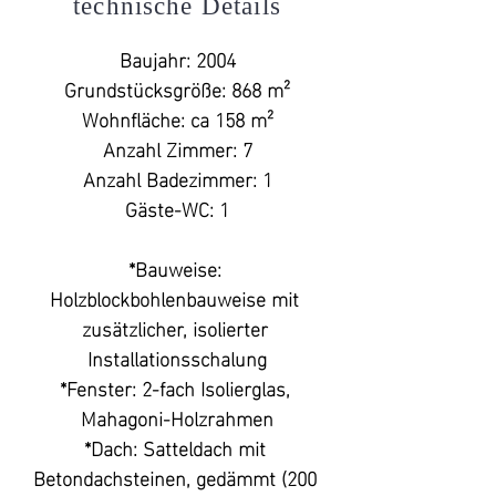
technische Details
praktische Küche mit gemütlichem 
Essbereich und Speisekammer. Das 
Baujahr: 2004

ebenerdige und helle Tageslicht-
Grundstücksgröße: 868 m²

Badezimmer mit ebenerdiger 
Wohnfläche: ca 158 m²

Dusche wurde erst kürzlich neu 
Anzahl Zimmer: 7

saniert und für die Gäste steht ein 
Anzahl Badezimmer: 1

separates Gäste-WC zur Verfügung. 
Gäste-WC: 1

Das Highlight ist das XXL-
Wohnzimmer mit einer Raumhöhe 
*Bauweise: 
bis zum Giebel und mit Blick in den 
Holzblockbohlenbauweise mit 
grünen Garten. Der Kaminofen 
zusätzlicher, isolierter 
macht das skandinavische Flair 
Installationsschalung

perfekt und sorgt für wohlig-Warme 
*Fenster: 2-fach Isolierglas, 
Stunden. 

Mahagoni-Holzrahmen

*Dach: Satteldach mit 
Die Ausstattung zeigt sich 
Betondachsteinen, gedämmt (200 