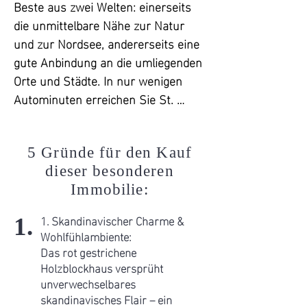
und Verstand gleichermaßen 
Technik: Elektrik sowie Wasser- und 
Beste aus zwei Welten: einerseits 
überzeugt, dann zögern Sie an 
Heizungsleitungen in Kupfer 
die unmittelbare Nähe zur Natur 
dieser Stelle nicht und vereinbaren 
(Baujahr entsprechend)

und zur Nordsee, andererseits eine 
Sie JETZT einen persönlichen 
gute Anbindung an die umliegenden 
Besichtigungstermin und fühlen Sie 
Besonderheiten:

Orte und Städte. In nur wenigen 
sich selbst die besondere 
*Hochwertiger Baustil mit 
Autominuten erreichen Sie St. 
Atmosphäre dieses Hauses hinein. 

natürlichen Materialien

Peter-Ording mit seinen endlosen 
*Barrierefreier Wohnkomfort für alle 
Sandstränden, der frischen 
Scandinavian Living im Herzen 
Lebensphasen

Meeresbrise und einem 
5 Gründe für den Kauf
Eiderstedts.
*Ausbaureserve im Dachgeschoss 
Freizeitangebot, das sowohl 
dieser besonderen
für zusätzlichen Raum
Erholungssuchende als auch 
Immobilie:
Aktivurlauber begeistert. Auch 
1. Skandinavischer Charme &
1.
Tönning mit seinem historischen 
Wohlfühlambiente:
Hafen und die Kreisstadt Husum 
Das rot gestrichene
sind schnell erreichbar.

Holzblockhaus versprüht
unverwechselbares
skandinavisches Flair – ein
Garding selbst bietet alles, was man 