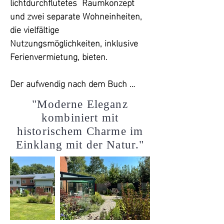
lichtdurchflutetes  Raumkonzept 
und zwei separate Wohneinheiten, 
die vielfältige 
Nutzungsmöglichkeiten, inklusive 
Ferienvermietung, bieten.

Der aufwendig nach dem Buch 
„Garten im Wandel“ gestaltete 
"Moderne Eleganz
Garten ist ein wahres Paradies, das 
kombiniert mit
eine harmonische Verbindung zur 
historischem Charme im
umgebenden Natur schafft. Mit 
Einklang mit der Natur."
alten Bäumen, blühenden Blumen 
und einer nachhaltigen Gestaltung 
bietet der Außenbereich Raum für 
Erholung und lädt sowohl Familien 
als auch Haustiere und Freunde 
zum Verweilen ein..