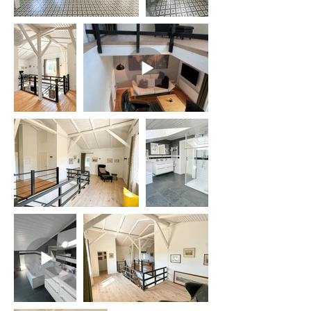
maximalen Komfort zu 
gewährleisten.

Darüber hinaus wurde die 
Zwischendecke umfassend isoliert 
und mit Trittschalldämmung 
versehen, was den Wohnkomfort 
deutlich erhöht. Sämtliche 
Hausanschlüsse, einschließlich der 
Heizungs- und Wasserverrohrung 
sowie der Elektrik, wurden erneuert. 
Ein modernes Überwachungs- und 
Haussteuerungssystem inkl. 
Alarmanlage bietet zusätzliche 
Sicherheit und ermöglicht eine 
bequeme Steuerung der 
technischen Einrichtungen. So 