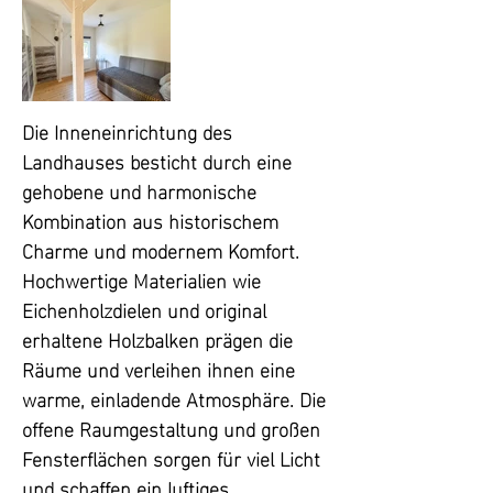
vereint das Landhaus seinen 
historischen Charme nahtlos mit 
modernster Technik und 
zukunftsweisender Energieeffizienz.

Die Inneneinrichtung des 
Landhauses besticht durch eine 
Das weitläufige Grundstück wurde 
gehobene und harmonische 
nach den Prinzipien des Buches 
Kombination aus historischem 
„Garten im Wandel“ nachhaltig und 
Charme und modernem Komfort. 
durchdacht gestaltet. Alte Bäume, 
Hochwertige Materialien wie 
pflegeleichte Hecken, Sträucher und 
Eichenholzdielen und original 
wassersparende Gräser prägen den 
erhaltene Holzbalken prägen die 
Garten. Einzelne "grüne Inseln" sind 
Räume und verleihen ihnen eine 
mit handgeschmiedeten 
warme, einladende Atmosphäre. Die 
Windspielen eines renommierten 
offene Raumgestaltung und großen 
Künstlers dekoriert und verleihen 
Fensterflächen sorgen für viel Licht 
dem Garten künstlerischen Charme. 
und schaffen ein luftiges, 