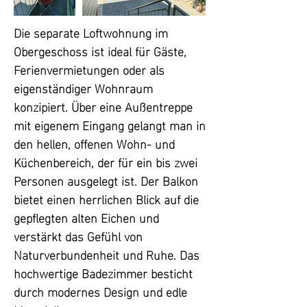
Leichtmetallbauweise errichtet 
wurden. Mit integrierter 
Die separate Loftwohnung im 
Verschattung und stimmungsvoller 
Obergeschoss ist ideal für Gäste, 
Beleuchtung bieten sie das perfekte 
Ferienvermietungen oder als 
Zusammenspiel von Wohnkomfort 
eigenständiger Wohnraum 
und Naturverbundenheit. Die 
konzipiert. Über eine Außentreppe 
lichtdurchfluteten Räume 
mit eigenem Eingang gelangt man in 
ermöglichen einen wunderschönen 
den hellen, offenen Wohn- und 
Blick auf den aufwendig gestalteten 
Küchenbereich, der für ein bis zwei 
Garten, der somit zu jeder 
Personen ausgelegt ist. Der Balkon 
Jahreszeit in vollen Zügen genossen 
bietet einen herrlichen Blick auf die 
werden kann.

gepflegten alten Eichen und 
verstärkt das Gefühl von 
Zusätzlich befindet sich im 
Naturverbundenheit und Ruhe. Das 
Erdgeschoss ein gemütliches Büro 
hochwertige Badezimmer besticht 
oder Schlafzimmer, ausgestattet mit 
durch modernes Design und edle 