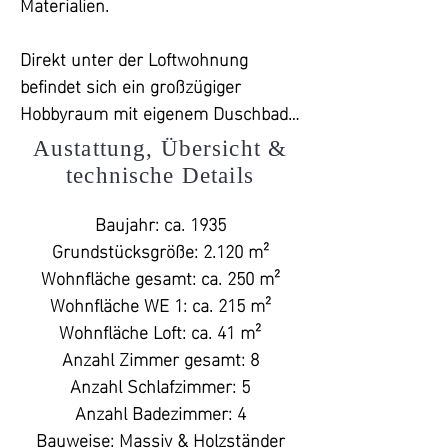
edlen Eichenholzdielen, das eine 
Materialien.

ruhige Atmosphäre für erholsame 
Nächte oder ungestörtes Arbeiten 
Direkt unter der Loftwohnung 
schafft. Das angrenzende Duschbad, 
befindet sich ein großzügiger 
mit Fußbodenheizung und 
Hobbyraum mit eigenem Duschbad 
begehbarer Dusche, bietet hohen 
und Teeküche. Dieser Bereich kann 
Austattung, Übersicht &
Komfort. Ein ehemaliges Stallfenster 
als zusätzlicher Wohnraum für 
technische Details
wurde dekorativ integriert und 
Gäste oder Lager genutzt werden 
verleiht dem Raum einen 
und bietet die Möglichkeit, mit der 
Baujahr: ca. 1935

charmanten, individuellen 
Loftwohnung kombiniert zu werden. 
Grundstücksgröße: 2.120 m²

Charakter. Der praktische 
Alternativ lässt sich der Hobbyraum 
Wohnfläche gesamt: ca. 250 m²

Hauswirtschaftsraum, ausgestattet 
auch als eigenständiges 
Wohnfläche WE 1: ca. 215 m²

mit Waschmaschine, Trockner und 
Gästeapartment oder zusätzlicher 
Wohnfläche Loft: ca. 41 m²

einem separaten Gäste-WC, 
Wohnraum für Familienmitglieder 
Anzahl Zimmer gesamt: 8

verbindet das Herzstück des 
nutzen – die Flexibilität dieser Villa 
Anzahl Schlafzimmer: 5

Hauses mit dem zusätzlichen 
ist enorm und unterstützt sowohl 
Anzahl Badezimmer: 4

Wohnraum.

Mehrgenerationenwohnen als auch 
Bauweise: Massiv & Holzständer
