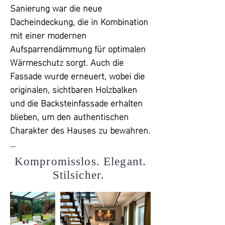
Sanierung war die neue 
Dacheindeckung, die in Kombination 
mit einer modernen 
Aufsparrendämmung für optimalen 
Wärmeschutz sorgt. Auch die 
Fassade wurde erneuert, wobei die 
originalen, sichtbaren Holzbalken 
und die Backsteinfassade erhalten 
blieben, um den authentischen 
Charakter des Hauses zu bewahren.

Im Zuge der Modernisierung wurden 
Kompromisslos. Elegant.
dreifach verglaste, skandinavische 
Stilsicher.
Fenster installiert, die nicht nur den 
nordischen Stil des Hauses 
betonen, sondern auch für 
hervorragende Isolierung sorgen. 