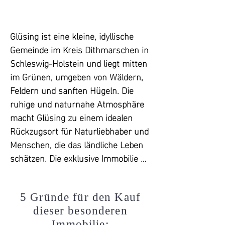
entspannte Leseabende oder 
hochwertige Schieferböden, 
konzentriertes Arbeiten.

Fußbodenheizung

Küchen: 2 moderne Einbauküchen, 
Glüsing ist eine kleine, idyllische 
Auf dieser Ebene befinden sich zwei 
eine Hauswirtschaftsküche

Gemeinde im Kreis Dithmarschen in 
weitere Schlafzimmer, die durch 
Hauswirtschaftsraum: ja

Schleswig-Holstein und liegt mitten 
helle Holzdielen und sichtbare, weiß 
Abwasser: Eigene biologische 
im Grünen, umgeben von Wäldern, 
gestrichene Holzbalken besonders 
Hauskläranlage

Feldern und sanften Hügeln. Die 
charmant wirken. Beide Zimmer 
Zustand: Sofort bezugsfertig, 
ruhige und naturnahe Atmosphäre 
sind lichtdurchflutet und bieten 
kernsaniert

macht Glüsing zu einem idealen 
einen herrlichen Ausblick in den 
Energieausweis: Ja, Bedarfsausweis

Rückzugsort für Naturliebhaber und 
Garten oder auf die umliegende 
Endenergiebedarf: 83 kWh/(m²a)

Menschen, die das ländliche Leben 
Natur.

Energieeffizienzklasse: B/C

schätzen. Die exklusive Immobilie 
liegt in Glüsing.  In unmittelbarer 
Das luxuriöse Badezimmer im 
Sanierung und Modernisierungen:

Nähe (ca 3 km) befinden sich unter 
Obergeschoss ist ein weiteres 
2017: Dachneueindeckung mit 
anderem eine Grund- und 
5 Gründe für den Kauf
Highlight. Ausgestattet mit einem 
Aufsparrendämmung, Erneuerung 
Gemeinschaftsschule, ein 
dieser besonderen
Himmelguckerfenster, einer 
der Fenster und Türen (3-fach 
Immobilie: