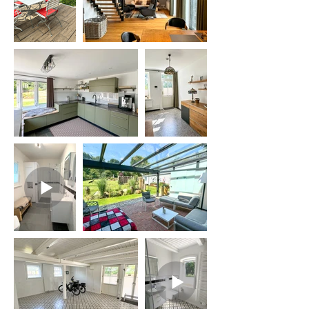
Die Fassade und die Wände wurden 
zudem nach den neuesten 
energetischen Standards isoliert, 
um das Haus optisch und 
energetisch auf den neuesten Stand 
zu bringen.

Die Installation einer modernen 
Wärmepumpe sowie eines stilvollen 
Speckstein-Holzofens sorgt für 
nachhaltige, effiziente Beheizung 
und eine behagliche Atmosphäre im 
Wohnbereich. Alle vier Bäder 
wurden aufwendig renoviert und mit 
hochwertigen Materialien sowie 
Fußbodenheizung ausgestattet, um 